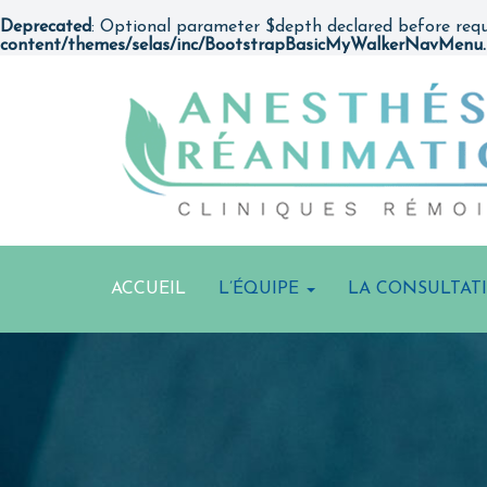
Deprecated
: Optional parameter $depth declared before requ
content/themes/selas/inc/BootstrapBasicMyWalkerNavMenu
ACCUEIL
L’ÉQUIPE
LA CONSULTAT