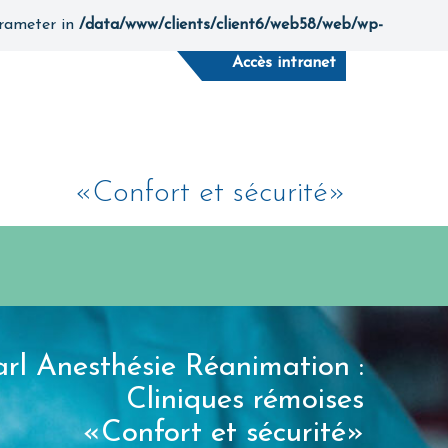
arameter in
/data/www/clients/client6/web58/web/wp-
Accès intranet
«Confort et sécurité»
arl Anesthésie Réanimation :
Cliniques rémoises
«Confort et sécurité»