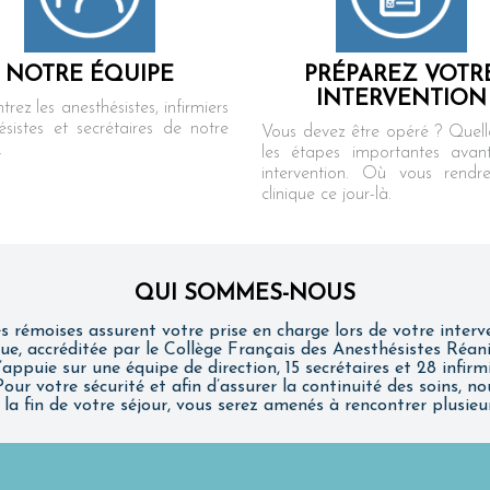
NOTRE ÉQUIPE
PRÉPAREZ VOTR
INTERVENTION
rez les anesthésistes, infirmiers
ésistes et secrétaires de notre
Vous devez être opéré ? Quell
.
les étapes importantes avan
intervention. Où vous rendr
clinique ce jour-là.
QUI SOMMES-NOUS
s rémoises assurent votre prise en charge lors de votre interve
e, accréditée par le Collège Français des Anesthésistes Réani
appuie sur une équipe de direction, 15 secrétaires et 28 infir
ur votre sécurité et afin d’assurer la continuité des soins, n
la fin de votre séjour, vous serez amenés à rencontrer plusieu