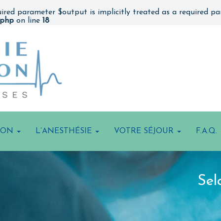
ired parameter $output is implicitly treated as a required p
.php
on line
18
ION
L’ANESTHÉSIE
VOTRE SÉJOUR
F.A.Q.
Sel