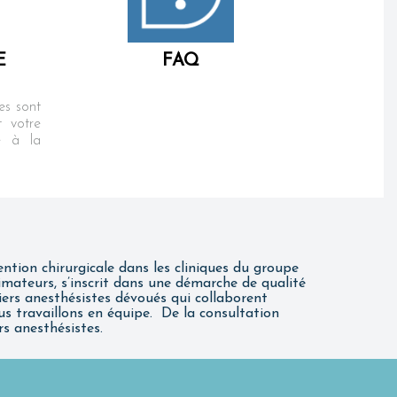
E
FAQ
es sont
t votre
e à la
ntion chirurgicale dans les cliniques du groupe
mateurs, s’inscrit dans une démarche de qualité
miers anesthésistes dévoués qui collaborent
ous travaillons en équipe. De la consultation
rs anesthésistes.