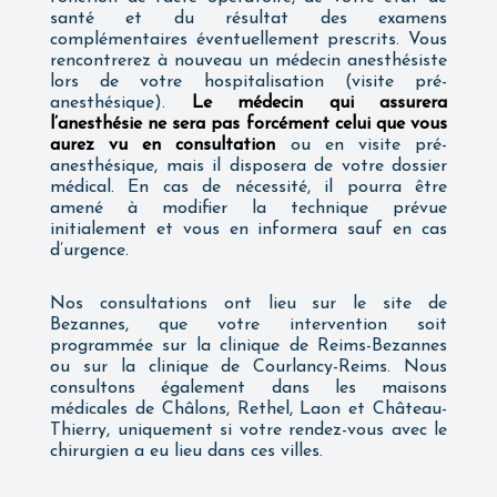
santé et du résultat des examens
complémentaires éventuellement prescrits. Vous
rencontrerez à nouveau un médecin anesthésiste
lors de votre hospitalisation (visite pré-
anesthésique).
Le médecin qui assurera
l’anesthésie ne sera pas forcément celui que vous
aurez vu en consultation
ou en visite pré-
anesthésique, mais il disposera de votre dossier
médical. En cas de nécessité, il pourra être
amené à modifier la technique prévue
initialement et vous en informera sauf en cas
d’urgence.
Nos consultations ont lieu sur le site de
Bezannes, que votre intervention soit
programmée sur la clinique de Reims-Bezannes
ou sur la clinique de Courlancy-Reims. Nous
consultons également dans les maisons
médicales de Châlons, Rethel, Laon et Château-
Thierry, uniquement si votre rendez-vous avec le
chirurgien a eu lieu dans ces villes.