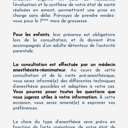
l’évaluation et la synthèse de votre état de santé
réalisées en amont, permettront une prise en
charge sans délai. Prévoyez de prendre rendez-
ème
vous pour le 7
mois de grossesse.
Pour les enfants
, leur présence est obligatoire
lors de la consultation, et ils doivent être
accompagnés d’un adulte détenteur de l’autorité
parentale.
La consultation est effectuée par un médecin
anesthésiste-réanimateur
. Au cours de cette
consultation et de la visite pré-anesthésique,
vous serez informé(e) des différentes techniques
d’anesthésie possibles et adaptées à votre cas.
Vous pourrez poser toutes les questions que
vous jugerez utiles à votre information.
À cette
occasion, vous serez amené(e) à exprimer vos
préférences.
Le choix du type d’anesthésie sera prévu en
fonction de l’acte opératoire, de votre état de