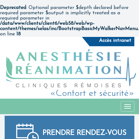
Deprecated
: Optional parameter $depth declared before
required parameter $output is implicitly treated as a
required parameter in
/data/www/clients/client6/web58/web/wp-
content/themes/selas/inc/BootstrapBasicMyWalkerNavMenu
on line
18
Accès intranet
«Confort et sécurité»
Togg
navi
PRENDRE RENDEZ-VOUS