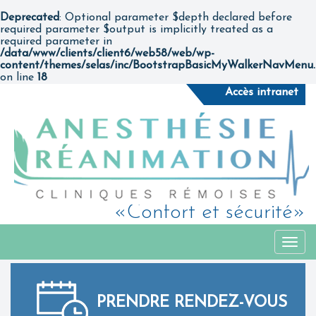
Deprecated
: Optional parameter $depth declared before
required parameter $output is implicitly treated as a
required parameter in
/data/www/clients/client6/web58/web/wp-
content/themes/selas/inc/BootstrapBasicMyWalkerNavMenu
on line
18
Accès intranet
«Confort et sécurité»
Togg
navi
PRENDRE RENDEZ-VOUS