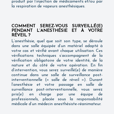
produit par l’injection de médicaments et/ou par
la respiration de vapeurs anesthésiques.
COMMENT SEREZ-VOUS SURVEILLÉ(E)
PENDANT L’ANESTHÉSIE ET À VOTRE
RÉVEIL ?
L’anesthésie, quel que soit son type, se déroule
dans une salle équipée d’un matériel adapté à
votre cas et vérifié avant chaque utilisation. Ces
vérifications techniques s’accompagnent de la
vérification obligatoire de votre identité, de la
nature et du côté de votre opération. En fin
d’intervention, vous serez surveillé(e) de manière
continue dans une salle de surveillance post-
interventionnelle (« salle de réveil »). Durant
l’anesthésie et votre passage en salle de
surveillance post-interventionnelle, vous serez
pris(e) en charge par une équipe de
professionnels, placée sous la responsabilité
médicale d’un médecin anesthésiste-réanimateur.