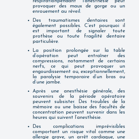
respirationpendant l’anesthésie peut
provoquer des maux de gorge ou un
enrouement au réveil.
Des traumatismes dentaires sont
également possibles. C’est pourquoi il
est important de signaler toute
prothèse ou toute fragilité dentaire
particulière.
La position prolongée sur la table
d’opération peut entraîner des
compressions, notamment de certains
nerfs, ce qui peut provoquer un
engourdissement ou, exceptionnellement,
la paralysie temporaire d’un bras ou
d’une jambe.
Après une anesthésie générale, des
souvenirs de la période opératoire
peuvent subsister. Des troubles de la
mémoire ou une baisse des facultés de
concentration peuvent survenir dans les
heures qui suivent l’anesthésie.
Des complications imprévisibles
comportant un risque vital comme une
allergie grave, un arrêt cardiaque, une