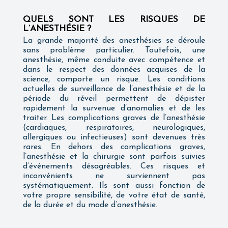
QUELS SONT LES RISQUES DE
L’ANESTHÉSIE ?
La grande majorité des anesthésies se déroule
sans problème particulier. Toutefois, une
anesthésie, même conduite avec compétence et
dans le respect des données acquises de la
science, comporte un risque. Les conditions
actuelles de surveillance de l’anesthésie et de la
période du réveil permettent de dépister
rapidement la survenue d’anomalies et de les
traiter. Les complications graves de l’anesthésie
(cardiaques, respiratoires, neurologiques,
allergiques ou infectieuses) sont devenues très
rares. En dehors des complications graves,
l’anesthésie et la chirurgie sont parfois suivies
d’événements désagréables. Ces risques et
inconvénients ne surviennent pas
systématiquement. Ils sont aussi fonction de
votre propre sensibilité, de votre état de santé,
de la durée et du mode d’anesthésie.