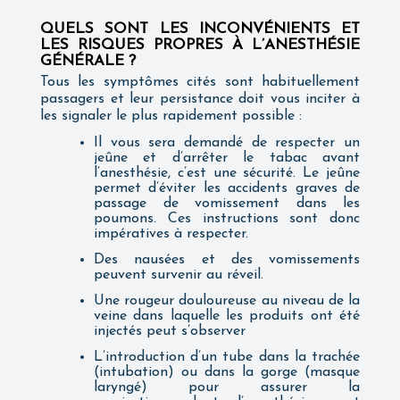
QUELS SONT LES INCONVÉNIENTS ET
LES RISQUES PROPRES À L’ANESTHÉSIE
GÉNÉRALE ?
Tous les symptômes cités sont habituellement
passagers et leur persistance doit vous inciter à
les signaler le plus rapidement possible :
Il vous sera demandé de respecter un
jeûne et d’arrêter le tabac avant
l’anesthésie, c’est une sécurité. Le jeûne
permet d’éviter les accidents graves de
passage de vomissement dans les
poumons. Ces instructions sont donc
impératives à respecter.
Des nausées et des vomissements
peuvent survenir au réveil.
Une rougeur douloureuse au niveau de la
veine dans laquelle les produits ont été
injectés peut s’observer
L’introduction d’un tube dans la trachée
(intubation) ou dans la gorge (masque
laryngé) pour assurer la